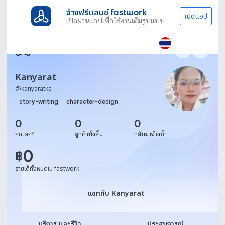
จ้างฟรีแลนซ์ fastwork
เปิดแอป
เปิดผ่านแอปเพื่อใช้งานเต็มรูปแบบ
Kanyarat
@
kanyaratka
story-writing
character-design
0
0
0
ออเดอร์
ลูกค้าทั้งสิ้น
กลับมาจ้างซ้ำ
0
฿
รายได้ทั้งหมดใน fastwork
แชทกับ Kanyarat
แชทกับ Kanyarat
บริการ และรีวิว
ประสบการณ์