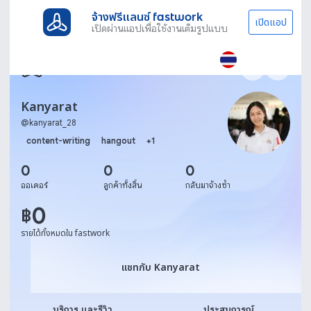
จ้างฟรีแลนซ์ fastwork
เปิดแอป
เปิดผ่านแอปเพื่อใช้งานเต็มรูปแบบ
Kanyarat
@
kanyarat_28
content-writing
hangout
+
1
0
0
0
ออเดอร์
ลูกค้าทั้งสิ้น
กลับมาจ้างซ้ำ
0
฿
รายได้ทั้งหมดใน fastwork
แชทกับ Kanyarat
แชทกับ Kanyarat
บริการ และรีวิว
ประสบการณ์