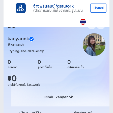
จ้างฟรีแลนซ์ fastwork
เปิดแอป
เปิดผ่านแอปเพื่อใช้งานเต็มรูปแบบ
kanyanok
@
kanyanok
typing-and-data-entry
0
0
0
ออเดอร์
ลูกค้าทั้งสิ้น
กลับมาจ้างซ้ำ
0
฿
รายได้ทั้งหมดใน fastwork
แชทกับ kanyanok
แชทกับ kanyanok
บริการ และรีวิว
ประสบการณ์