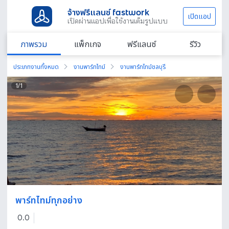
จ้างฟรีแลนซ์ fastwork
เปิดแอป
เปิดผ่านแอปเพื่อใช้งานเต็มรูปแบบ
ภาพรวม
แพ็กเกจ
ฟรีแลนซ์
รีวิว
ประเภทงานทั้งหมด
งานพาร์ทไทม์
งานพาร์ทไทม์ชลบุรี
1
/
1
พาร์ทไทม์ทุกอย่าง
0.0