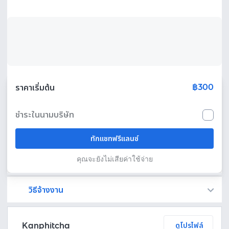
฿300
ราคาเริ่มต้น
ชำระในนามบริษัท
ทักแชทฟรีแลนซ์
คุณจะยังไม่เสียค่าใช้จ่าย
วิธีจ้างงาน
Fastwork เป็นตัวกลางถือเงินของคุณ เพื่อความปลอดภัย และฟรีแลนซ์จะได้รับเงิน หลังจากผู้ว่าจ้างจะกดอนุมัติงานแล้วเท่านั้น!
ทักแชทเพื่อคุยรายละเอียดและบรีฟงานกับฟรีแลนซ์ได้ทันทีโดยไม่มีค่าใช้จ่าย
ตกลงจ้างงาน โดยขอใบเสนอราคากับฟรีแลนซ์ ตรวจสอบรายละเอียดและชำระเงินได้ทันที
เมื่อฟรีแลนซ์ทำงานตามข้อตกลงและส่งงานขั้น สุดท้ายแล้ว ผู้จ้างสามารถตรวจสอบ ขอแก้ไขหรืออนุมัติได้ตามข้อตกลง
Kanphitcha
ดูโปรไฟล์