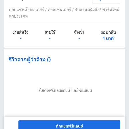
ตอบแชทเก็บออเดอร์ / คอลเซนเตอร์ / รับอ่านหนังสือ/ พาร์ทไทม์
ทุกประเภท
งานสำเร็จ
ขายได้
จ้างซ้ำ
ตอบกลับ
-
-
-
1 นาที
รีวิวจากผู้ว่าจ้าง ()
เริ่มจ้างฟรีแลนซ์คนนี้ และให้คะแนน
ทักแชทฟรีแลนซ์