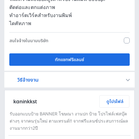
ตัดต่อและตกแต่งภาพ
ทำอาร์ตเวิร์คสำหรับงานพิมพ์
ไดคัทภาพ
สนใจจ้างในนามบริษัท
ทักแชทฟรีแลนซ์
วิธีจ้างงาน
Fastwork เป็นตัวกลางถือเงินของคุณ เพื่อความปลอดภัย และฟรีแลนซ์จะได้รับเงิน หลังจากผู้ว่าจ้างจะกดอนุมัติงานแล้วเท่านั้น!
ทักแชทเพื่อคุยรายละเอียดและบรีฟงานกับฟรีแลนซ์ได้ทันทีโดยไม่มีค่าใช้จ่าย
ตกลงจ้างงาน โดยขอใบเสนอราคากับฟรีแลนซ์ ตรวจสอบรายละเอียดและชำระเงินได้ทันที
เมื่อฟรีแลนซ์ทำงานตามข้อตกลงและส่งงานขั้น สุดท้ายแล้ว ผู้จ้างสามารถตรวจสอบ ขอแก้ไขหรืออนุมัติได้ตามข้อตกลง
kaninkkst
ดูโปรไฟล์
รับออกแบบป้าย BANNER โฆษณา งานปก ป้าย โปรไฟล์เฟสบุ๊ค
ต่างๆ จากคนรุ่นใหม่ ตามเทรนด์!! จากฟรีแลนซ์ประสบการณ์ผล
งานมากกว่า2ปี