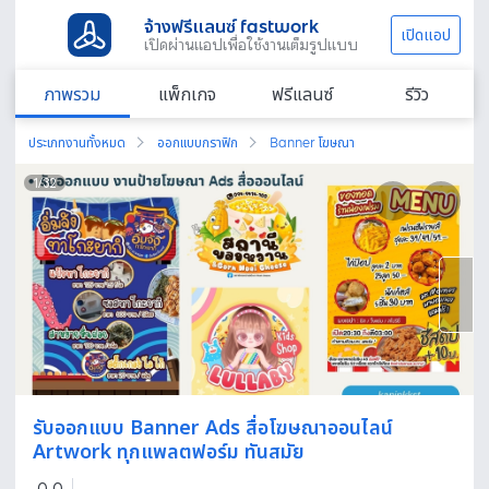
จ้างฟรีแลนซ์ fastwork
เปิดแอป
เปิดผ่านแอปเพื่อใช้งานเต็มรูปแบบ
ภาพรวม
แพ็กเกจ
ฟรีแลนซ์
รีวิว
ประเภทงานทั้งหมด
ออกแบบกราฟิก
Banner โฆษณา
1
/
32
รับออกแบบ Banner Ads สื่อโฆษณาออนไลน์
Artwork ทุกแพลตฟอร์ม ทันสมัย