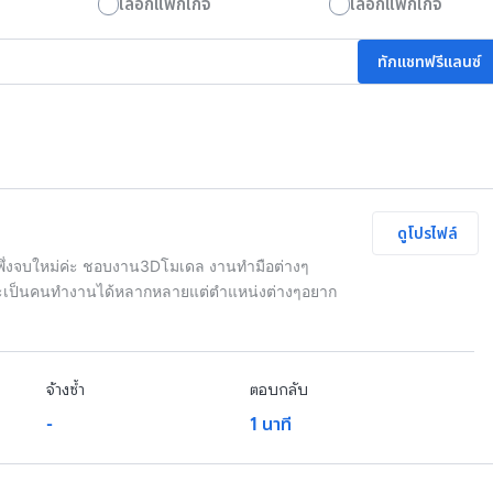
เลือกแพ็กเกจ
เลือกแพ็กเกจ
ทักแชทฟรีแลนซ์
ดูโปรไฟล์
าพึ่งจบใหม่ค่ะ ชอบงาน3Dโมเดล งานทำมือต่างๆ
พราะเป็นคนทำงานได้หลากหลายแต่ตำแหน่งต่างๆอยาก
จ้างซ้ำ
ตอบกลับ
-
1 นาที