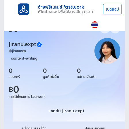
จ้างฟรีแลนซ์ fastwork
เปิดแอป
เปิดผ่านแอปเพื่อใช้งานเต็มรูปแบบ
Jiranu.expt
@
jiranusm
content-writing
0
0
0
ออเดอร์
ลูกค้าทั้งสิ้น
กลับมาจ้างซ้ำ
0
฿
รายได้ทั้งหมดใน fastwork
แชทกับ Jiranu.expt
แชทกับ Jiranu.expt
บริการ และรีวิว
ประสบการณ์