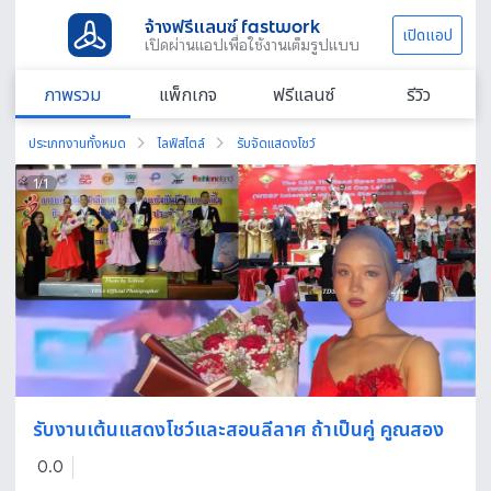
จ้างฟรีแลนซ์ fastwork
เปิดแอป
เปิดผ่านแอปเพื่อใช้งานเต็มรูปแบบ
ภาพรวม
แพ็กเกจ
ฟรีแลนซ์
รีวิว
ประเภทงานทั้งหมด
ไลฟ์สไตล์
รับจัดแสดงโชว์
1
/
1
รับงานเต้นแสดงโชว์และสอนลีลาศ ถ้าเป็นคู่ คูณสอง
0.0