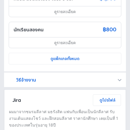
ดูรายละเอียด
฿800
นักเรียนสองคน
ดูรายละเอียด
ดูแพ็กเกจทั้งหมด
วิธีจ้างงาน
Fastwork เป็นตัวกลางถือเงินของคุณ เพื่อความปลอดภัย และฟรีแลนซ์จะได้รับเงิน หลังจากผู้ว่าจ้างจะกดอนุมัติงานแล้วเท่านั้น!
ทักแชทเพื่อคุยรายละเอียดและบรีฟงานกับฟรีแลนซ์ได้ทันทีโดยไม่มีค่าใช้จ่าย
ตกลงจ้างงาน โดยขอใบเสนอราคากับฟรีแลนซ์ ตรวจสอบรายละเอียดและชำระเงินได้ทันที
เมื่อฟรีแลนซ์ทำงานตามข้อตกลงและส่งงานขั้น สุดท้ายแล้ว ผู้จ้างสามารถตรวจสอบ ขอแก้ไขหรืออนุมัติได้ตามข้อตกลง
Jira
ดูโปรไฟล์
ผมมาจากชมรมลีลาศ มธรังสิต แฟนกับเพื่อนเป็นนักลีลาศ รับ
งานเต้นแสดงโชว์ และฝึกสอนลีลาศ ราคานักศึกษา เคยเป็นที่ 1
ของประเทศในรุ่นอายุ 18ปี