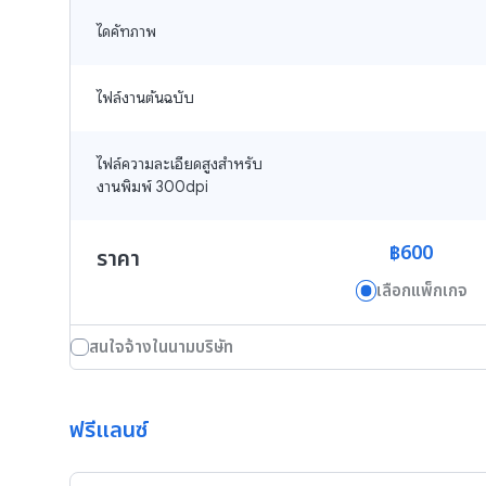
ไดคัทภาพ
ไฟล์งานต้นฉบับ
ไฟล์ความละเอียดสูงสำหรับ
งานพิมพ์ 300dpi
฿600
ราคา
เลือกแพ็กเกจ
สนใจจ้างในนามบริษัท
ฟรีแลนซ์