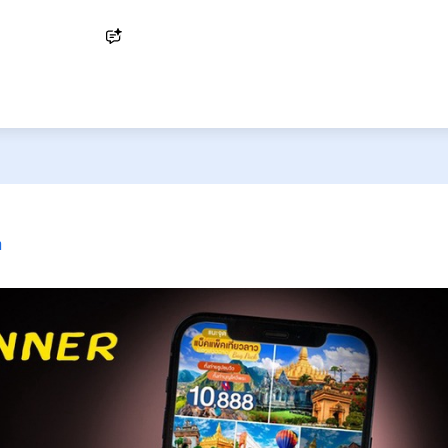
Ask AI
า