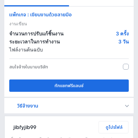
แพ็กเกจ
:
เขียนงานด้วยลายมือ
งานเขียน
จำนวนการปรับแก้ชิ้นงาน
3 ครั้ง
ระยะเวลาในการทำงาน
3
วัน
ไฟล์งานต้นฉบับ
สนใจจ้างในนามบริษัท
ทักแชทฟรีแลนซ์
วิธีจ้างงาน
Fastwork เป็นตัวกลางถือเงินของคุณ เพื่อความปลอดภัย และฟรีแลนซ์จะได้รับเงิน หลังจากผู้ว่าจ้างจะกดอนุมัติงานแล้วเท่านั้น!
ทักแชทเพื่อคุยรายละเอียดและบรีฟงานกับฟรีแลนซ์ได้ทันทีโดยไม่มีค่าใช้จ่าย
ตกลงจ้างงาน โดยขอใบเสนอราคากับฟรีแลนซ์ ตรวจสอบรายละเอียดและชำระเงินได้ทันที
เมื่อฟรีแลนซ์ทำงานตามข้อตกลงและส่งงานขั้น สุดท้ายแล้ว ผู้จ้างสามารถตรวจสอบ ขอแก้ไขหรืออนุมัติได้ตามข้อตกลง
jibfyjib99
ดูโปรไฟล์