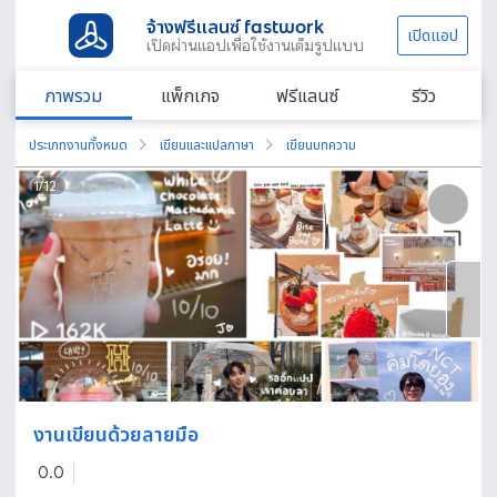
จ้างฟรีแลนซ์ fastwork
เปิดแอป
เปิดผ่านแอปเพื่อใช้งานเต็มรูปแบบ
ภาพรวม
แพ็กเกจ
ฟรีแลนซ์
รีวิว
ประเภทงานทั้งหมด
เขียนและแปลภาษา
เขียนบทความ
1
/
12
งานเขียนด้วยลายมือ
0.0