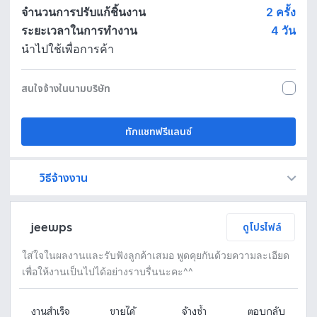
จำนวนการปรับแก้ชิ้นงาน
2 ครั้ง
ระยะเวลาในการทำงาน
4
วัน
นำไปใช้เพื่อการค้า
สนใจจ้างในนามบริษัท
ทักแชทฟรีแลนซ์
วิธีจ้างงาน
Fastwork เป็นตัวกลางถือเงินของคุณ เพื่อความปลอดภัย และฟรีแลนซ์จะได้รับเงิน หลังจากผู้ว่าจ้างจะกดอนุมัติงานแล้วเท่านั้น!
ทักแชทเพื่อคุยรายละเอียดและบรีฟงานกับฟรีแลนซ์ได้ทันทีโดยไม่มีค่าใช้จ่าย
ตกลงจ้างงาน โดยขอใบเสนอราคากับฟรีแลนซ์ ตรวจสอบรายละเอียดและชำระเงินได้ทันที
เมื่อฟรีแลนซ์ทำงานตามข้อตกลงและส่งงานขั้น สุดท้ายแล้ว ผู้จ้างสามารถตรวจสอบ ขอแก้ไขหรืออนุมัติได้ตามข้อตกลง
jeewps
ดูโปรไฟล์
ใส่ใจในผลงานและรับฟังลูกค้าเสมอ พูดคุยกันด้วยความละเอียด
เพื่อให้งานเป็นไปได้อย่างราบรื่นนะคะ^^
งานสำเร็จ
ขายได้
จ้างซ้ำ
ตอบกลับ