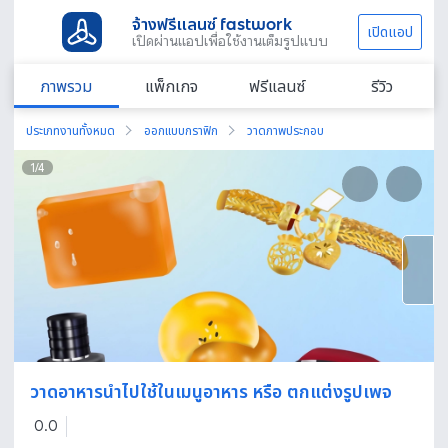
จ้างฟรีแลนซ์ fastwork
เปิดแอป
เปิดผ่านแอปเพื่อใช้งานเต็มรูปแบบ
ภาพรวม
แพ็กเกจ
ฟรีแลนซ์
รีวิว
ประเภทงานทั้งหมด
ออกแบบกราฟิก
วาดภาพประกอบ
1
/
4
วาดอาหารนำไปใช้ในเมนูอาหาร หรือ ตกแต่งรูปเพจ
0.0