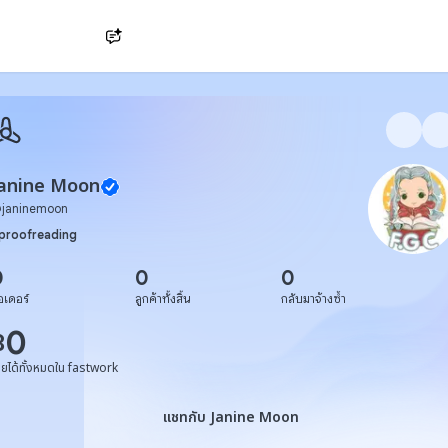
Ask AI
anine Moon
@
janinemoon
proofreading
0
0
0
อเดอร์
ลูกค้าทั้งสิ้น
กลับมาจ้างซ้ำ
0
฿
ายได้ทั้งหมดใน fastwork
แชทกับ Janine Moon
แชทกับ Janine Moon