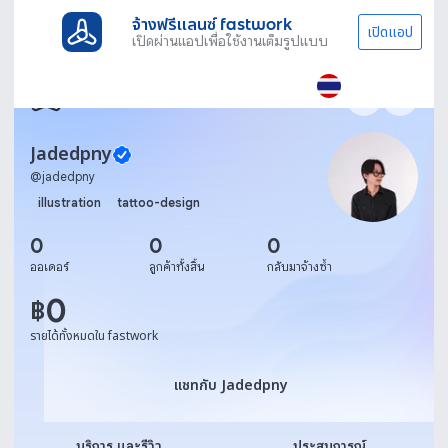
จ้างฟรีแลนซ์ fastwork
เปิดแอป
เปิดผ่านแอปเพื่อใช้งานเต็มรูปแบบ
Jadedpny
@
jadedpny
illustration
tattoo-design
0
0
0
ออเดอร์
ลูกค้าทั้งสิ้น
กลับมาจ้างซ้ำ
0
฿
รายได้ทั้งหมดใน fastwork
แชทกับ Jadedpny
แชทกับ Jadedpny
บริการ และรีวิว
ประสบการณ์