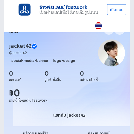
จ้างฟรีแลนซ์ fastwork
เปิดแอป
เปิดผ่านแอปเพื่อใช้งานเต็มรูปแบบ
jacket42
@
jacket42
social-media-banner
logo-design
0
0
0
ออเดอร์
ลูกค้าทั้งสิ้น
กลับมาจ้างซ้ำ
0
฿
รายได้ทั้งหมดใน fastwork
แชทกับ jacket42
แชทกับ jacket42
บริการ และรีวิว
ประสบการณ์