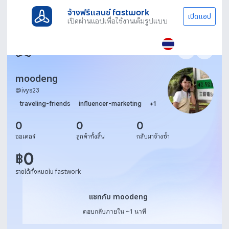
จ้างฟรีแลนซ์ fastwork
เปิดแอป
เปิดผ่านแอปเพื่อใช้งานเต็มรูปแบบ
moodeng
@
ivys23
traveling-friends
influencer-marketing
+
1
0
0
0
ออเดอร์
ลูกค้าทั้งสิ้น
กลับมาจ้างซ้ำ
0
฿
รายได้ทั้งหมดใน fastwork
แชทกับ moodeng
แชทกับ moodeng
ตอบกลับภายใน ~1 นาที