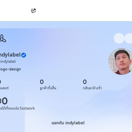
Ask AI
ndylabel
@
indylabel
logo-design
0
0
0
อเดอร์
ลูกค้าทั้งสิ้น
กลับมาจ้างซ้ำ
0
฿
ายได้ทั้งหมดใน fastwork
แชทกับ indylabel
แชทกับ indylabel