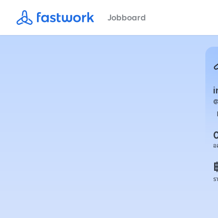
Jobboard
i
อ
ร