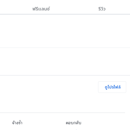
ฟรีแลนซ์
รีวิว
ดูโปรไฟล์
จ้างซ้ำ
ตอบกลับ