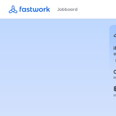
Jobboard
i
อ
ร