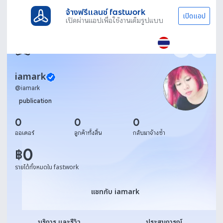
จ้างฟรีแลนซ์ fastwork
เปิดแอป
เปิดผ่านแอปเพื่อใช้งานเต็มรูปแบบ
iamark
@
iamark
publication
0
0
0
ออเดอร์
ลูกค้าทั้งสิ้น
กลับมาจ้างซ้ำ
0
฿
รายได้ทั้งหมดใน fastwork
แชทกับ iamark
แชทกับ iamark
บริการ และรีวิว
ประสบการณ์