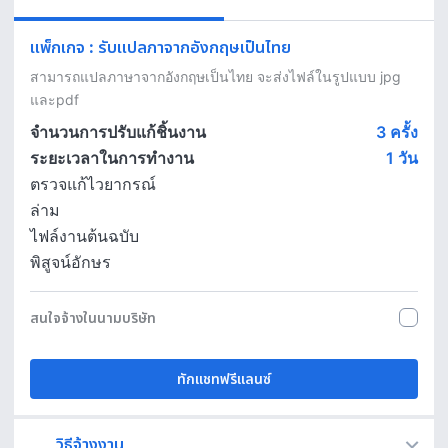
แพ็กเกจ
:
รับแปลภาจากอังกฤษเป็นไทย
สามารถแปลภาษาจากอังกฤษเป็นไทย จะส่งไฟล์ในรูปแบบ jpg  
และpdf 
จำนวนการปรับแก้ชิ้นงาน
3 ครั้ง
ระยะเวลาในการทำงาน
1
วัน
ตรวจแก้ไวยากรณ์
ล่าม
ไฟล์งานต้นฉบับ
พิสูจน์อักษร
สนใจจ้างในนามบริษัท
ทักแชทฟรีแลนซ์
วิธีจ้างงาน