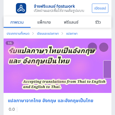
จ้างฟรีแลนซ์ fastwork
เปิดแอป
เปิดผ่านแอปเพื่อใช้งานเต็มรูปแบบ
ภาพรวม
แพ็กเกจ
ฟรีแลนซ์
รีวิว
ประเภทงานทั้งหมด
เขียนและแปลภาษา
แปลภาษา
1
/
6
แปลภาษาจากไทย อังกฤษ และอังกฤษเป็นไทย
0.0