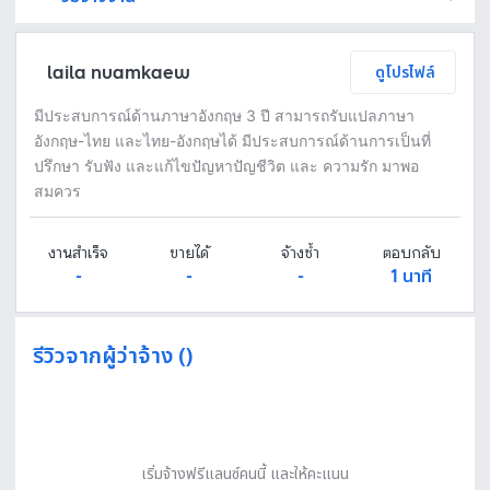
Fastwork เป็นตัวกลางถือเงินของคุณ เพื่อความปลอดภัย และฟรีแลนซ์จะได้รับเงิน หลังจากผู้ว่าจ้างจะกดอนุมัติงานแล้วเท่านั้น!
ทักแชทเพื่อคุยรายละเอียดและบรีฟงานกับฟรีแลนซ์ได้ทันทีโดยไม่มีค่าใช้จ่าย
ตกลงจ้างงาน โดยขอใบเสนอราคากับฟรีแลนซ์ ตรวจสอบรายละเอียดและชำระเงินได้ทันที
เมื่อฟรีแลนซ์ทำงานตามข้อตกลงและส่งงานขั้น สุดท้ายแล้ว ผู้จ้างสามารถตรวจสอบ ขอแก้ไขหรืออนุมัติได้ตามข้อตกลง
laila nuamkaew
ดูโปรไฟล์
มีประสบการณ์ด้านภาษาอังกฤษ 3 ปี สามารถรับแปลภาษา
อังกฤษ-ไทย และไทย-อังกฤษได้ มีประสบการณ์ด้านการเป็นที่
ปรึกษา รับฟัง และแก้ไขปัญหาปัญชีวิต และ ความรัก มาพอ
สมควร
งานสำเร็จ
ขายได้
จ้างซ้ำ
ตอบกลับ
-
-
-
1 นาที
รีวิวจากผู้ว่าจ้าง ()
เริ่มจ้างฟรีแลนซ์คนนี้ และให้คะแนน