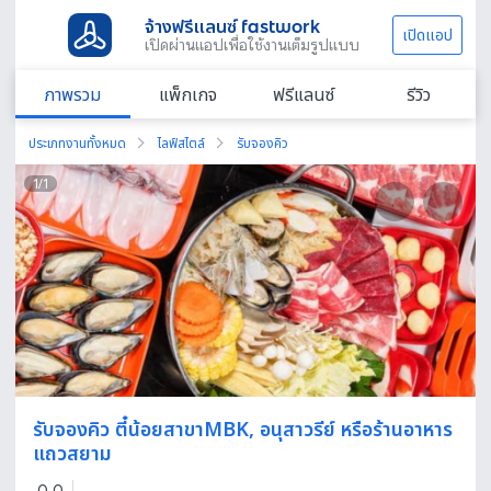
จ้างฟรีแลนซ์ fastwork
เปิดแอป
เปิดผ่านแอปเพื่อใช้งานเต็มรูปแบบ
ภาพรวม
แพ็กเกจ
ฟรีแลนซ์
รีวิว
ประเภทงานทั้งหมด
ไลฟ์สไตล์
รับจองคิว
1
/
1
รับจองคิว ตี๋น้อยสาขาMBK, อนุสาวรีย์ หรือร้านอาหาร
แถวสยาม