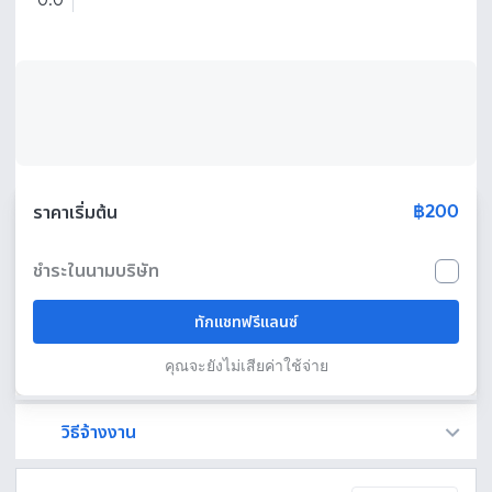
0.0
฿200
ราคาเริ่มต้น
ชำระในนามบริษัท
ทักแชทฟรีแลนซ์
คุณจะยังไม่เสียค่าใช้จ่าย
วิธีจ้างงาน
Fastwork เป็นตัวกลางถือเงินของคุณ เพื่อความปลอดภัย และฟรีแลนซ์จะได้รับเงิน หลังจากผู้ว่าจ้างจะกดอนุมัติงานแล้วเท่านั้น!
ทักแชทเพื่อคุยรายละเอียดและบรีฟงานกับฟรีแลนซ์ได้ทันทีโดยไม่มีค่าใช้จ่าย
ตกลงจ้างงาน โดยขอใบเสนอราคากับฟรีแลนซ์ ตรวจสอบรายละเอียดและชำระเงินได้ทันที
เมื่อฟรีแลนซ์ทำงานตามข้อตกลงและส่งงานขั้น สุดท้ายแล้ว ผู้จ้างสามารถตรวจสอบ ขอแก้ไขหรืออนุมัติได้ตามข้อตกลง