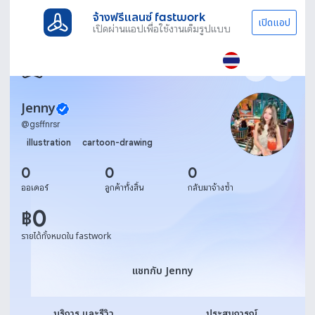
จ้างฟรีแลนซ์ fastwork
เปิดแอป
เปิดผ่านแอปเพื่อใช้งานเต็มรูปแบบ
Jenny
@
gsffnrsr
illustration
cartoon-drawing
0
0
0
ออเดอร์
ลูกค้าทั้งสิ้น
กลับมาจ้างซ้ำ
0
฿
รายได้ทั้งหมดใน fastwork
แชทกับ Jenny
แชทกับ Jenny
บริการ และรีวิว
ประสบการณ์