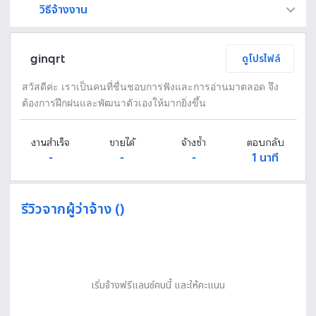
วิธีจ้างงาน
Fastwork เป็นตัวกลางถือเงินของคุณ เพื่อความปลอดภัย และฟรีแลนซ์จะได้รับเงิน หลังจากผู้ว่าจ้างจะกดอนุมัติงานแล้วเท่านั้น!
ทักแชทเพื่อคุยรายละเอียดและบรีฟงานกับฟรีแลนซ์ได้ทันทีโดยไม่มีค่าใช้จ่าย
ตกลงจ้างงาน โดยขอใบเสนอราคากับฟรีแลนซ์ ตรวจสอบรายละเอียดและชำระเงินได้ทันที
เมื่อฟรีแลนซ์ทำงานตามข้อตกลงและส่งงานขั้น สุดท้ายแล้ว ผู้จ้างสามารถตรวจสอบ ขอแก้ไขหรืออนุมัติได้ตามข้อตกลง
ginqrt
ดูโปรไฟล์
สวัสดีค่ะ เราเป็นคนที่ชื่นชอบการฟังและการอ่านมาตลอด จึง
ต้องการฝึกฝนและพัฒนาตัวเองให้มากยิ่งขึ้น
งานสำเร็จ
ขายได้
จ้างซ้ำ
ตอบกลับ
-
-
-
1 นาที
รีวิวจากผู้ว่าจ้าง ()
เริ่มจ้างฟรีแลนซ์คนนี้ และให้คะแนน