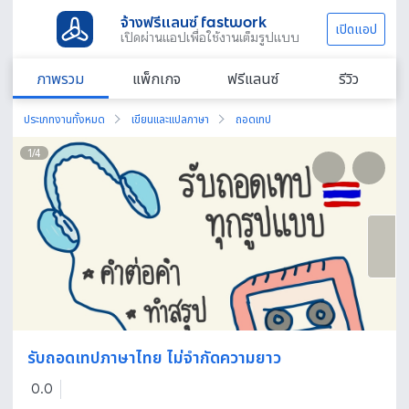
จ้างฟรีแลนซ์ fastwork
เปิดแอป
เปิดผ่านแอปเพื่อใช้งานเต็มรูปแบบ
ภาพรวม
แพ็กเกจ
ฟรีแลนซ์
รีวิว
ประเภทงานทั้งหมด
เขียนและแปลภาษา
ถอดเทป
1
/
4
รับถอดเทปภาษาไทย ไม่จำกัดความยาว
0.0