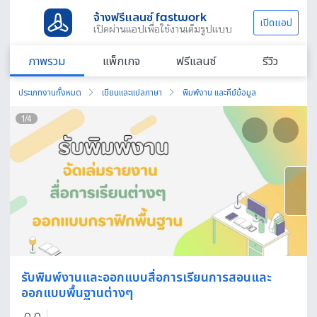
จ้างฟรีแลนซ์ fastwork
เปิดแอป
เปิดผ่านแอปเพื่อใช้งานเต็มรูปแบบ
ภาพรวม
แพ็กเกจ
ฟรีแลนซ์
รีวิว
ประเภทงานทั้งหมด
เขียนและแปลภาษา
พิมพ์งาน และคีย์ข้อมูล
1
/
4
รับพิมพ์งานและออกแบบสื่อการเรียนการสอนและ
ออกแบบพื้นฐานต่างๆ