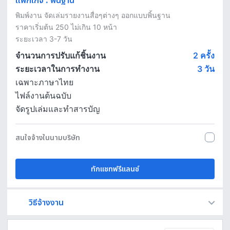
แพ็กเกจ
:
พื้นฐาน
พิมพ์งาน จัดเล่มรายงานสื่อๆต่างๆ ออกแบบพิ้นฐาน 

ราคาเริ่มต้น 250 ไม่เกิน 10 หน้า

ระยะเวลา 3-7 วัน
จำนวนการปรับแก้ชิ้นงาน
2 ครั้ง
ระยะเวลาในการทำงาน
3
วัน
เฉพาะภาษาไทย
ไฟล์งานต้นฉบับ
จัดรูปเล่มและทำสารบัญ
สนใจจ้างในนามบริษัท
ทักแชทฟรีแลนซ์
วิธีจ้างงาน
Fastwork เป็นตัวกลางถือเงินของคุณ เพื่อความปลอดภัย และฟรีแลนซ์จะได้รับเงิน หลังจากผู้ว่าจ้างจะกดอนุมัติงานแล้วเท่านั้น!
ทักแชทเพื่อคุยรายละเอียดและบรีฟงานกับฟรีแลนซ์ได้ทันทีโดยไม่มีค่าใช้จ่าย
ตกลงจ้างงาน โดยขอใบเสนอราคากับฟรีแลนซ์ ตรวจสอบรายละเอียดและชำระเงินได้ทันที
เมื่อฟรีแลนซ์ทำงานตามข้อตกลงและส่งงานขั้น สุดท้ายแล้ว ผู้จ้างสามารถตรวจสอบ ขอแก้ไขหรืออนุมัติได้ตามข้อตกลง