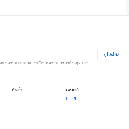
ทักแชทฟรีแลนซ์
ดูโปรไฟล์
นองเพลง งานแปลเอกสารหรือบทความ ภาษาอังกฤษและ
จ้างซ้ำ
ตอบกลับ
-
1 นาที