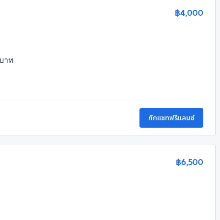
฿4,000
บาท

ทักแชทฟรีแลนซ์
฿6,500