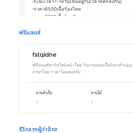
-ระยะเวลา7-14วัน(ขึ้นอยู่กับเวลาที่ตกลงกัน)

-ราคา6500เนื้อร้องไทย

-ราคา7000เนื้อร้องอังกฤษ
ฟรีแลนซ์
สนใจจ้างในนามบริษัท
fstqidne
ฟรีแลนซ์พาร์ทไทม์หน้าใหม่ รับงานแต่งเนื้อร้อง-ทำ
ภาษาไทย ราคาไม่แพงครับ
งานสำเร็จ
ขายได้
-
-
รีวิวจากผู้ว่าจ้าง