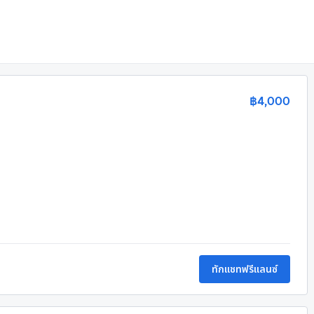
฿4,000
ทักแชทฟรีแลนซ์