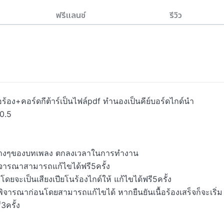
ฟรีแลนซ์
รีวิว
ร้อง+คอร์ดกีต้าร์เป็นไฟล์pdf ทำนองเป็นคีย์บอร์ดไกด์นำ
.5

ยดต่างๆของบทเพลง ตกลงเวลาในการทำงาน

พิจารณาสามารถแก้ไขได้ฟรี5ครั้ง

จะเป็นเสียงเปียโนร้องไกด์ให้ แก้ไขได้ฟรี5ครั้ง

ห้พิจารณาก่อนโดยสามารถแก้ไขได้ หากยืนยันเนื้อร้องเสร็จก็จะเริ่ม
ครั้ง
