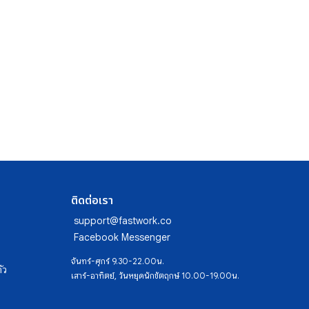
ติดต่อเรา
support@fastwork.co
Facebook Messenger
จันทร์-ศุกร์ 9.30-22.00น.
ัว
เสาร์-อาทิตย์, วันหยุดนักขัตฤกษ์ 10.00-19.00น.