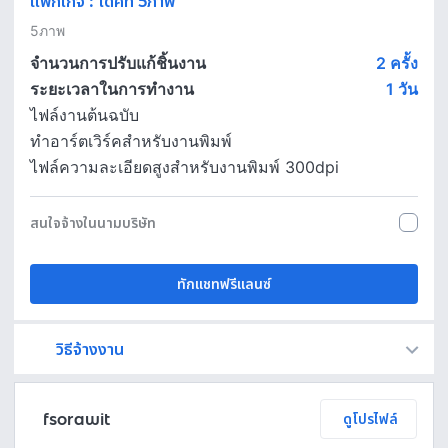
แพ็กเกจ
:
ไดคัท 5ภาพ
5ภาพ
จำนวนการปรับแก้ชิ้นงาน
2 ครั้ง
ระยะเวลาในการทำงาน
1
วัน
ไฟล์งานต้นฉบับ
ทำอาร์ตเวิร์คสำหรับงานพิมพ์
ไฟล์ความละเอียดสูงสำหรับงานพิมพ์ 300dpi
สนใจจ้างในนามบริษัท
ทักแชทฟรีแลนซ์
วิธีจ้างงาน
Fastwork เป็นตัวกลางถือเงินของคุณ เพื่อความปลอดภัย และฟรีแลนซ์จะได้รับเงิน หลังจากผู้ว่าจ้างจะกดอนุมัติงานแล้วเท่านั้น!
ทักแชทเพื่อคุยรายละเอียดและบรีฟงานกับฟรีแลนซ์ได้ทันทีโดยไม่มีค่าใช้จ่าย
ตกลงจ้างงาน โดยขอใบเสนอราคากับฟรีแลนซ์ ตรวจสอบรายละเอียดและชำระเงินได้ทันที
เมื่อฟรีแลนซ์ทำงานตามข้อตกลงและส่งงานขั้น สุดท้ายแล้ว ผู้จ้างสามารถตรวจสอบ ขอแก้ไขหรืออนุมัติได้ตามข้อตกลง
fsorawit
ดูโปรไฟล์