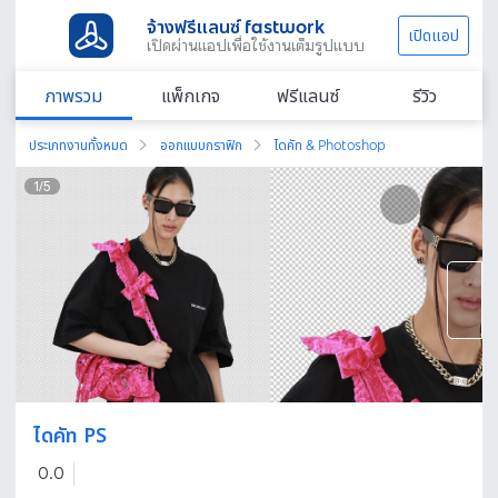
จ้างฟรีแลนซ์ fastwork
เปิดแอป
เปิดผ่านแอปเพื่อใช้งานเต็มรูปแบบ
ภาพรวม
แพ็กเกจ
ฟรีแลนซ์
รีวิว
ประเภทงานทั้งหมด
ออกแบบกราฟิก
ไดคัท & Photoshop
1
/
5
ไดคัท PS
0.0