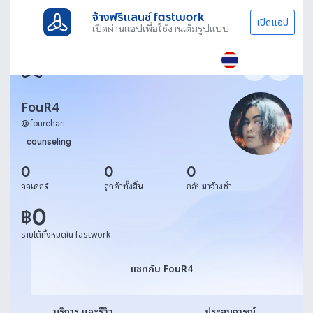
จ้างฟรีแลนซ์ fastwork
เปิดแอป
เปิดผ่านแอปเพื่อใช้งานเต็มรูปแบบ
FouR4
@
fourchari
counseling
0
0
0
ออเดอร์
ลูกค้าทั้งสิ้น
กลับมาจ้างซ้ำ
0
฿
รายได้ทั้งหมดใน fastwork
แชทกับ FouR4
แชทกับ FouR4
บริการ และรีวิว
ประสบการณ์