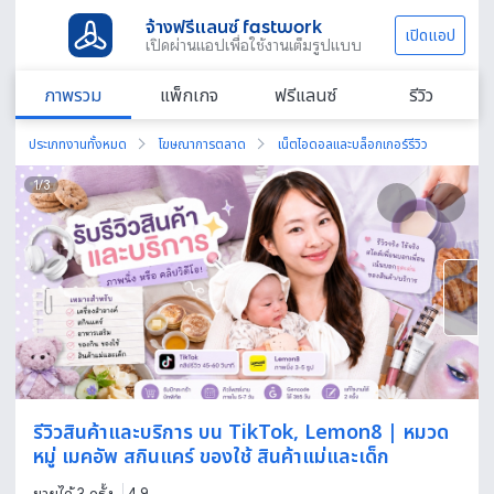
จ้างฟรีแลนซ์ fastwork
เปิดแอป
เปิดผ่านแอปเพื่อใช้งานเต็มรูปแบบ
ภาพรวม
แพ็กเกจ
ฟรีแลนซ์
รีวิว
ประเภทงานทั้งหมด
โฆษณาการตลาด
เน็ตไอดอลและบล็อกเกอร์รีวิว
1
/
3
รีวิวสินค้าและบริการ บน TikTok, Lemon8 | หมวด
หมู่ เมคอัพ สกินแคร์ ของใช้ สินค้าแม่และเด็ก