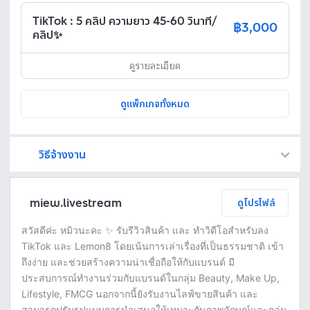
TikTok : 5 คลิป ความยาว 45-60 วินาที/
฿3,000
คลิป✨
ดูรายละเอียด
ดูแพ็กเกจทั้งหมด
วิธีจ้างงาน
Fastwork เป็นตัวกลางถือเงินของคุณ เพื่อความปลอดภัย และฟรีแลนซ์จะได้รับเงิน หลังจากผู้ว่าจ้างจะกดอนุมัติงานแล้วเท่านั้น!
ทักแชทเพื่อคุยรายละเอียดและบรีฟงานกับฟรีแลนซ์ได้ทันทีโดยไม่มีค่าใช้จ่าย
ตกลงจ้างงาน โดยขอใบเสนอราคากับฟรีแลนซ์ ตรวจสอบรายละเอียดและชำระเงินได้ทันที
เมื่อฟรีแลนซ์ทำงานตามข้อตกลงและส่งงานขั้น สุดท้ายแล้ว ผู้จ้างสามารถตรวจสอบ ขอแก้ไขหรืออนุมัติได้ตามข้อตกลง
miew.livestream
ดูโปรไฟล์
สวัสดีค่ะ หมิวนะคะ ✨ รับรีวิวสินค้า และ ทำวิดีโอสำหรับลง
TikTok และ Lemon8 โดยเน้นการเล่าเรื่องที่เป็นธรรมชาติ เข้า
ถึงง่าย และช่วยสร้างความน่าเชื่อถือให้กับแบรนด์ มี
ประสบการณ์ทำงานร่วมกับแบรนด์ในกลุ่ม Beauty, Make Up,
Lifestyle, FMCG นอกจากนี้ยังรับงานไลฟ์ขายสินค้า และ
สามารถปรับรูปแบบการนำเสนอให้เหมาะกับภาพลักษณ์และกลุ่ม