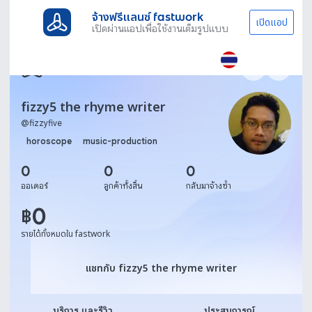
จ้างฟรีแลนซ์ fastwork
เปิดแอป
เปิดผ่านแอปเพื่อใช้งานเต็มรูปแบบ
fizzy5 the rhyme writer
@
fizzyfive
horoscope
music-production
0
0
0
ออเดอร์
ลูกค้าทั้งสิ้น
กลับมาจ้างซ้ำ
0
฿
รายได้ทั้งหมดใน fastwork
แชทกับ fizzy5 the rhyme wr
แชทกับ fizzy5 the rhyme writer
บริการ และรีวิว
ประสบการณ์