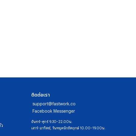
ติดต่อเรา
support@fastwork.co
Facebook Messenger
จันทร์-ศุกร์ 9.30-22.00น.
ัว
เสาร์-อาทิตย์, วันหยุดนักขัตฤกษ์ 10.00-19.00น.