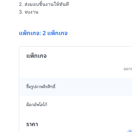
2. ส่งมอบชิ้นงานให้ทันที

3. จบงาน
แพ็กเกจ: 2 แพ็กเกจ
แพ็กเกจ
ออกแ
ซื้อรูปภาพลิขสิทธิ์
ม็อกอัพโลโก้
ราคา