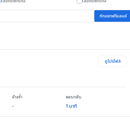
เลือกแพ็กเกจ
เลือกแพ็กเกจ
ทักแชทฟรีแลนซ์
ดูโปรไฟล์
จ้างซ้ำ
ตอบกลับ
-
1 นาที