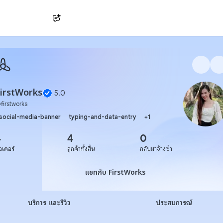
Ask AI
irstWorks
5.0
@
firstworks
social-media-banner
typing-and-data-entry
+
1
4
4
0
อเดอร์
ลูกค้าทั้งสิ้น
กลับมาจ้างซ้ำ
แชทกับ FirstWorks
แชทกับ FirstWorks
บริการ และรีวิว
ประสบการณ์