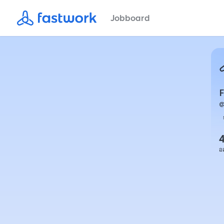
Jobboard
F
อ