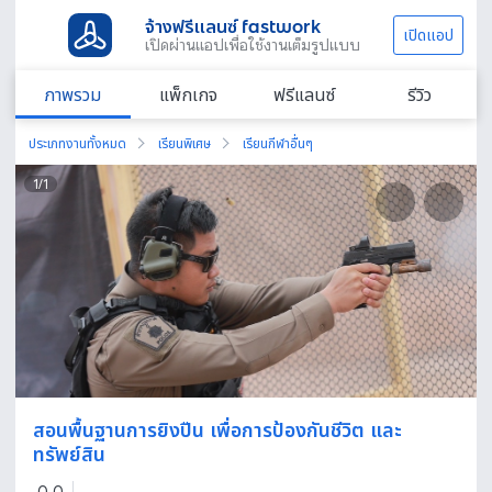
จ้างฟรีแลนซ์ fastwork
เปิดแอป
เปิดผ่านแอปเพื่อใช้งานเต็มรูปแบบ
ภาพรวม
แพ็กเกจ
ฟรีแลนซ์
รีวิว
ประเภทงานทั้งหมด
เรียนพิเศษ
เรียนกีฬาอื่นๆ
1
/
1
สอนพื้นฐานการยิงปืน เพื่อการป้องกันชีวิต และ
ทรัพย์สิน