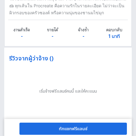
🍰 ทุกเส้นใน Procreate คือความรักในรายละเอียด ไม่ว่าจะเป็น
ผิวกรอบของครัวซองต์ หรือความนุ่มของชานมไข่มุก
งานสำเร็จ
ขายได้
จ้างซ้ำ
ตอบกลับ
-
-
-
1 นาที
รีวิวจากผู้ว่าจ้าง ()
เริ่มจ้างฟรีแลนซ์คนนี้ และให้คะแนน
ทักแชทฟรีแลนซ์