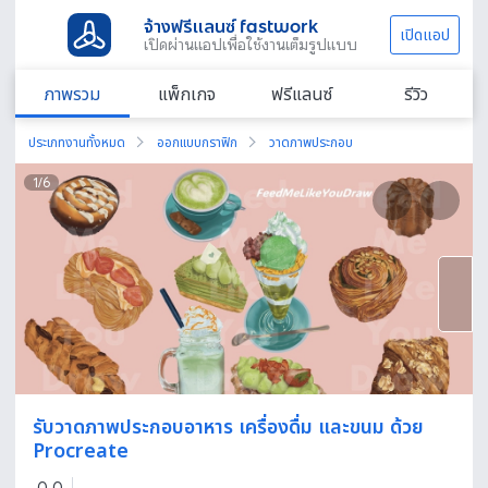
จ้างฟรีแลนซ์ fastwork
เปิดแอป
เปิดผ่านแอปเพื่อใช้งานเต็มรูปแบบ
ภาพรวม
แพ็กเกจ
ฟรีแลนซ์
รีวิว
ประเภทงานทั้งหมด
ออกแบบกราฟิก
วาดภาพประกอบ
1
/
6
รับวาดภาพประกอบอาหาร เครื่องดื่ม และขนม ด้วย
Procreate