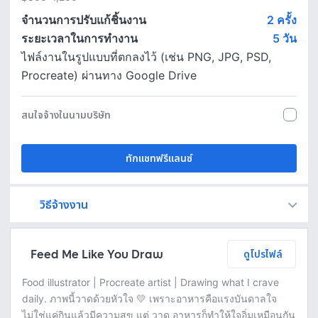
จำนวนการปรับแก้ชิ้นงาน
2 ครั้ง
ระยะเวลาในการทำงาน
5
วัน
ไฟล์งานในรูปแบบที่ตกลงไว้ (เช่น PNG, JPG, PSD,
Procreate) ผ่านทาง Google Drive
สนใจจ้างในนามบริษัท
ทักแชทฟรีแลนซ์
วิธีจ้างงาน
Fastwork เป็นตัวกลางถือเงินของคุณ เพื่อความปลอดภัย และฟรีแลนซ์จะได้รับเงิน หลังจากผู้ว่าจ้างจะกดอนุมัติงานแล้วเท่านั้น!
ทักแชทเพื่อคุยรายละเอียดและบรีฟงานกับฟรีแลนซ์ได้ทันทีโดยไม่มีค่าใช้จ่าย
ตกลงจ้างงาน โดยขอใบเสนอราคากับฟรีแลนซ์ ตรวจสอบรายละเอียดและชำระเงินได้ทันที
เมื่อฟรีแลนซ์ทำงานตามข้อตกลงและส่งงานขั้น สุดท้ายแล้ว ผู้จ้างสามารถตรวจสอบ ขอแก้ไขหรืออนุมัติได้ตามข้อตกลง
Feed Me Like You Draw
ดูโปรไฟล์
Food illustrator | Procreate artist | Drawing what I crave
daily. ภาพนี้วาดด้วยหัวใจ 💛 เพราะอาหารคือแรงบันดาลใจ
ไม่ใช่แค่กินแล้วมีความสุข แต่ วาด อาหารก็ทำให้ใจอิ่มเหมือนกัน