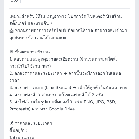
0.0
เหมาะสำหรับใช้ใน เมนูอาหาร โปสการ์ด โปสเตอร์ ป้ายร้าน 
สติ๊กเกอร์ และงานอื่น ๆ

📩 หากมีภาพตัวอย่างหรือไอเดียที่อยากให้วาด สามารถส่งเข้ามา
คุยกันทางข้อความได้เลยนะคะ

💬 ขั้นตอนการทำงาน

1. สอบถามและพูดคุยรายละเอียดงาน (จำนวนภาพ, สไตล์, 
การนำไปใช้งาน ฯลฯ)

2. ตกลงราคาและระยะเวลา → จากนั้นจะมีการออก ใบเสนอ
ราคา

3. ส่งภาพร่างแบบ (Line Sketch) → เพื่อให้ลูกค้ายืนยันแนวทาง

4. ส่งภาพลงสี → สามารถ แก้ไขเฉพาะสี ได้ 2 ครั้ง

5. ส่งไฟล์งานในรูปแบบที่ตกลงไว้ (เช่น PNG, JPG, PSD, 
Procreate) ผ่านทาง Google Drive 

💰 ราคาและระยะเวลา

ขึ้นอยู่กับ:

1.จำนวนภาพ
