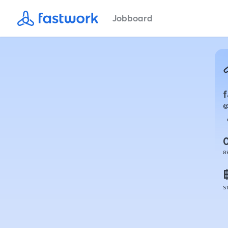
Jobboard
f
อ
ร