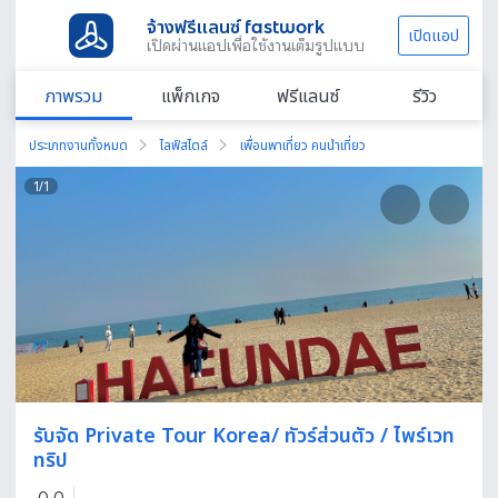
จ้างฟรีแลนซ์ fastwork
เปิดแอป
เปิดผ่านแอปเพื่อใช้งานเต็มรูปแบบ
ภาพรวม
แพ็กเกจ
ฟรีแลนซ์
รีวิว
ประเภทงานทั้งหมด
ไลฟ์สไตล์
เพื่อนพาเที่ยว คนนำเที่ยว
1
/
1
รับจัด Private Tour Korea/ ทัวร์ส่วนตัว / ไพร์เวท
ทริป