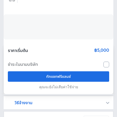
0.0
฿5,000
ราคาเริ่มต้น
ชำระในนามบริษัท
ทักแชทฟรีแลนซ์
คุณจะยังไม่เสียค่าใช้จ่าย
วิธีจ้างงาน
Fastwork เป็นตัวกลางถือเงินของคุณ เพื่อความปลอดภัย และฟรีแลนซ์จะได้รับเงิน หลังจากผู้ว่าจ้างจะกดอนุมัติงานแล้วเท่านั้น!
ทักแชทเพื่อคุยรายละเอียดและบรีฟงานกับฟรีแลนซ์ได้ทันทีโดยไม่มีค่าใช้จ่าย
ตกลงจ้างงาน โดยขอใบเสนอราคากับฟรีแลนซ์ ตรวจสอบรายละเอียดและชำระเงินได้ทันที
เมื่อฟรีแลนซ์ทำงานตามข้อตกลงและส่งงานขั้น สุดท้ายแล้ว ผู้จ้างสามารถตรวจสอบ ขอแก้ไขหรืออนุมัติได้ตามข้อตกลง