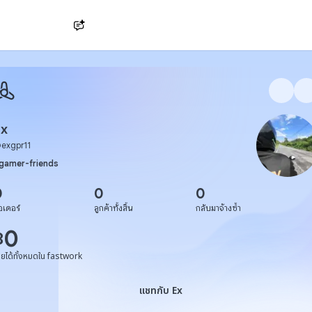
Ask AI
Ex
@
exgpr11
gamer-friends
0
0
0
อเดอร์
ลูกค้าทั้งสิ้น
กลับมาจ้างซ้ำ
0
฿
ายได้ทั้งหมดใน fastwork
แชทกับ Ex
แชทกับ Ex