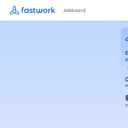
Jobboard
อ
ร