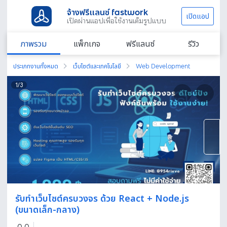
จ้างฟรีแลนซ์ fastwork
เปิดแอป
เปิดผ่านแอปเพื่อใช้งานเต็มรูปแบบ
ภาพรวม
แพ็กเกจ
ฟรีแลนซ์
รีวิว
ประเภทงานทั้งหมด
เว็บไซต์และเทคโนโลยี
Web Development
1
/
3
รับทำเว็บไซต์ครบวงจร ด้วย React + Node.js
(ขนาดเล็ก-กลาง)