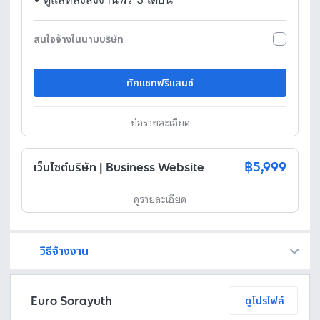
สนใจจ้างในนามบริษัท
ทักแชทฟรีแลนซ์
ย่อรายละเอียด
฿5,999
เว็บไซต์บริษัท | Business Website
ดูรายละเอียด
วิธีจ้างงาน
Fastwork เป็นตัวกลางถือเงินของคุณ เพื่อความปลอดภัย และฟรีแลนซ์จะได้รับเงิน หลังจากผู้ว่าจ้างจะกดอนุมัติงานแล้วเท่านั้น!
ทักแชทเพื่อคุยรายละเอียดและบรีฟงานกับฟรีแลนซ์ได้ทันทีโดยไม่มีค่าใช้จ่าย
ตกลงจ้างงาน โดยขอใบเสนอราคากับฟรีแลนซ์ ตรวจสอบรายละเอียดและชำระเงินได้ทันที
เมื่อฟรีแลนซ์ทำงานตามข้อตกลงและส่งงานขั้น สุดท้ายแล้ว ผู้จ้างสามารถตรวจสอบ ขอแก้ไขหรืออนุมัติได้ตามข้อตกลง
Euro Sorayuth
ดูโปรไฟล์