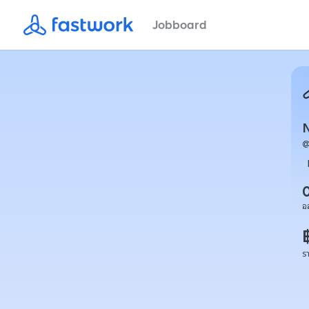
Jobboard
อ
ร