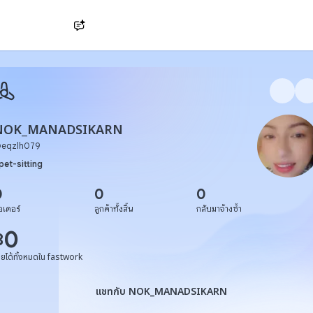
Ask AI
NOK_MANADSIKARN
@
eqzlh079
pet-sitting
0
0
0
อเดอร์
ลูกค้าทั้งสิ้น
กลับมาจ้างซ้ำ
0
฿
ายได้ทั้งหมดใน fastwork
แชทกับ NOK_MANADSIKARN
แชทกับ NOK_MANADSIKARN