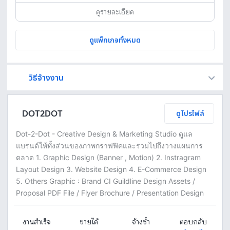
ดูรายละเอียด
ดูแพ็กเกจทั้งหมด
วิธีจ้างงาน
Fastwork เป็นตัวกลางถือเงินของคุณ เพื่อความปลอดภัย และฟรีแลนซ์จะได้รับเงิน หลังจากผู้ว่าจ้างจะกดอนุมัติงานแล้วเท่านั้น!
ทักแชทเพื่อคุยรายละเอียดและบรีฟงานกับฟรีแลนซ์ได้ทันทีโดยไม่มีค่าใช้จ่าย
ตกลงจ้างงาน โดยขอใบเสนอราคากับฟรีแลนซ์ ตรวจสอบรายละเอียดและชำระเงินได้ทันที
เมื่อฟรีแลนซ์ทำงานตามข้อตกลงและส่งงานขั้น สุดท้ายแล้ว ผู้จ้างสามารถตรวจสอบ ขอแก้ไขหรืออนุมัติได้ตามข้อตกลง
DOT2DOT
ดูโปรไฟล์
Dot-2-Dot - Creative Design & Marketing Studio ดูแล
แบรนด์ให้ทั้งส่วนของภาพกราฟฟิคและรวมไปถึงวางแผนการ
ตลาด 1. Graphic Design (Banner , Motion) 2. Instragram
Layout Design 3. Website Design 4. E-Commerce Design
5. Others Graphic : Brand CI Guildline Design Assets /
Proposal PDF File / Flyer Brochure / Presentation Design
งานสำเร็จ
ขายได้
จ้างซ้ำ
ตอบกลับ