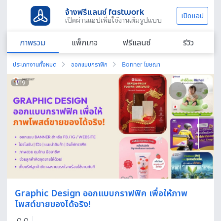
จ้างฟรีแลนซ์ fastwork
เปิดแอป
เปิดผ่านแอปเพื่อใช้งานเต็มรูปแบบ
ภาพรวม
แพ็กเกจ
ฟรีแลนซ์
รีวิว
ประเภทงานทั้งหมด
ออกแบบกราฟิก
Banner โฆษณา
1
/
19
Graphic Design ออกแบบกราฟฟิค เพื่อให้ภาพ
โพสต์ขายของได้จริง!