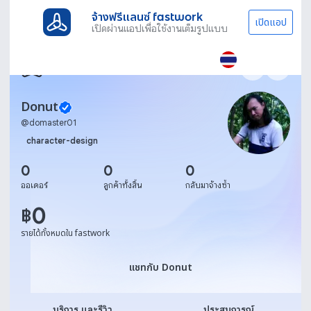
จ้างฟรีแลนซ์ fastwork
เปิดแอป
เปิดผ่านแอปเพื่อใช้งานเต็มรูปแบบ
Donut
@
domaster01
character-design
0
0
0
ออเดอร์
ลูกค้าทั้งสิ้น
กลับมาจ้างซ้ำ
0
฿
รายได้ทั้งหมดใน fastwork
แชทกับ Donut
แชทกับ Donut
บริการ และรีวิว
ประสบการณ์