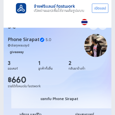
จ้างฟรีแลนซ์ fastwork
เปิดแอป
เปิดผ่านแอปเพื่อใช้งานเต็มรูปแบบ
Phone Sirapat
5.0
@
diarywauoyd
giveaway
3
1
2
ออเดอร์
ลูกค้าทั้งสิ้น
กลับมาจ้างซ้ำ
660
฿
รายได้ทั้งหมดใน fastwork
แชทกับ Phone Sirapat
แชทกับ Phone Sirapat
บริการ และรีวิว
ประสบการณ์