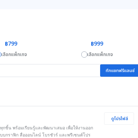
฿799
฿999
เลือกแพ็กเกจ
เลือกแพ็กเกจ
ทักแชทฟรีแลนซ์
ดูโปรไฟล์
่ทุกชิ้น พร้อมเรียนรู้และพัฒนาเสมอ เพื่อให้งานออก
บบกราฟิก สื่อออนไลน์ โบรชัวร์ และพรีเซนต์โปร