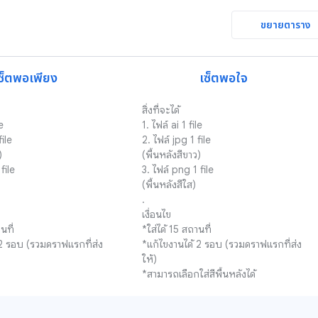
ขยายตาราง
ซ็ตพอเพียง
เซ็ตพอใจ
สิ่งที่จะได้

e

1. ไฟล์ ai 1 file

ile

2. ไฟล์ jpg 1 file



(พื้นหลังสีขาว)

file

3. ไฟล์ png 1 file

(พื้นหลังสีใส)

.

เงื่อนไข

ที่

*ใส่ได้ 15 สถานที่

 2 รอบ (รวมดราฟแรกที่ส่ง
*แก้ไขงานได้ 2 รอบ (รวมดราฟแรกที่ส่ง
ให้)

*สามารถเลือกใส่สีพื้นหลังได้