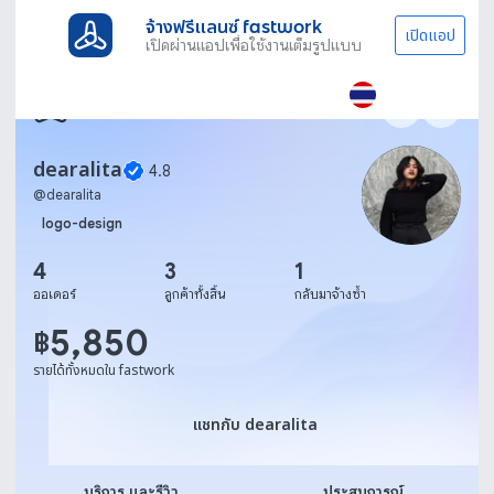
จ้างฟรีแลนซ์ fastwork
เปิดแอป
เปิดผ่านแอปเพื่อใช้งานเต็มรูปแบบ
dearalita
4.8
@
dearalita
logo-design
4
3
1
ออเดอร์
ลูกค้าทั้งสิ้น
กลับมาจ้างซ้ำ
5,850
฿
รายได้ทั้งหมดใน fastwork
แชทกับ dearalita
แชทกับ dearalita
บริการ และรีวิว
ประสบการณ์