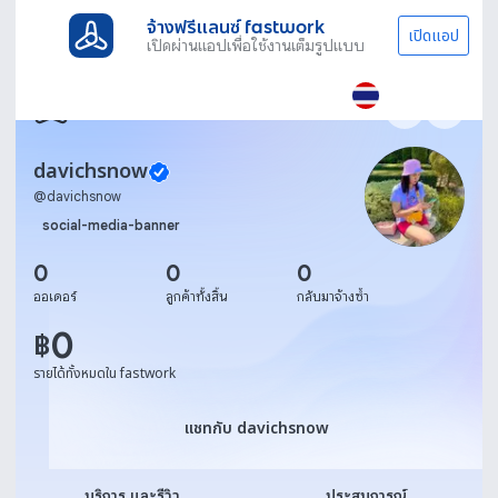
จ้างฟรีแลนซ์ fastwork
เปิดแอป
เปิดผ่านแอปเพื่อใช้งานเต็มรูปแบบ
davichsnow
@
davichsnow
social-media-banner
0
0
0
ออเดอร์
ลูกค้าทั้งสิ้น
กลับมาจ้างซ้ำ
0
฿
รายได้ทั้งหมดใน fastwork
แชทกับ davichsnow
แชทกับ davichsnow
บริการ และรีวิว
ประสบการณ์