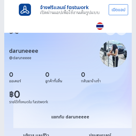
จ้างฟรีแลนซ์ fastwork
เปิดแอป
เปิดผ่านแอปเพื่อใช้งานเต็มรูปแบบ
daruneeee
@
daruneeee
0
0
0
ออเดอร์
ลูกค้าทั้งสิ้น
กลับมาจ้างซ้ำ
0
฿
รายได้ทั้งหมดใน fastwork
แชทกับ daruneeee
แชทกับ daruneeee
บริการ และรีวิว
ประสบการณ์