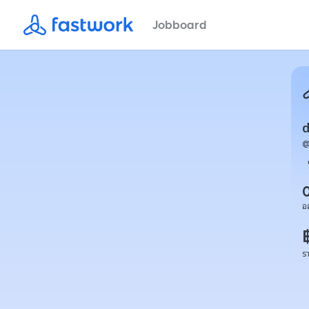
Jobboard
d
อ
ร