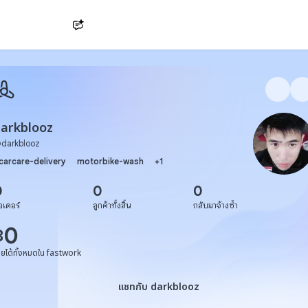
Ask AI
arkblooz
@
darkblooz
carcare-delivery
motorbike-wash
+
1
0
0
0
อเดอร์
ลูกค้าทั้งสิ้น
กลับมาจ้างซ้ำ
0
฿
ายได้ทั้งหมดใน fastwork
แชทกับ darkblooz
แชทกับ darkblooz