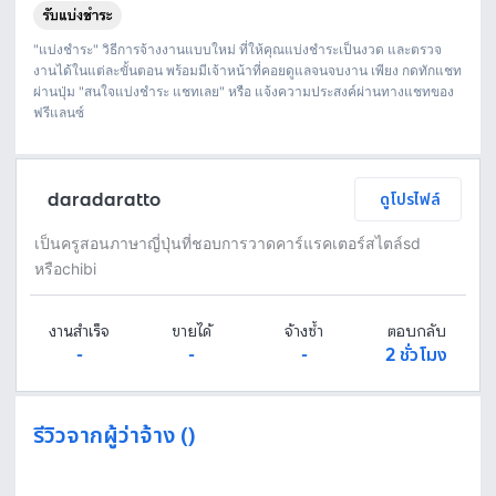
"แบ่งชำระ" วิธีการจ้างงานแบบใหม่ ที่ให้คุณแบ่งชำระเป็นงวด และตรวจ
งานได้ในแต่ละขั้นตอน พร้อมมีเจ้าหน้าที่คอยดูแลจนจบงาน เพียง กดทักแชท
ผ่านปุ่ม "สนใจแบ่งชำระ แชทเลย" หรือ แจ้งความประสงค์ผ่านทางแชทของ
ฟรีแลนซ์
daradaratto
ดูโปรไฟล์
เป็นครูสอนภาษาญี่ปุ่นที่ชอบการวาดคาร์แรคเตอร์สไตล์sd
หรือchibi
งานสำเร็จ
ขายได้
จ้างซ้ำ
ตอบกลับ
-
-
-
2 ชั่วโมง
รีวิวจากผู้ว่าจ้าง ()