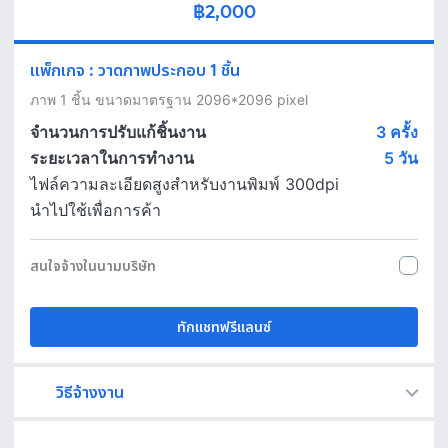
฿2,000
แพ็กเกจ
:
วาดภาพประกอบ 1 ชิ้น
ภาพ 1 ชิ้น ขนาดมาตรฐาน 2096*2096 pixel 
จำนวนการปรับแก้ชิ้นงาน
3 ครั้ง
ระยะเวลาในการทำงาน
5
วัน
ไฟล์ความละเอียดสูงสำหรับงานพิมพ์ 300dpi
นำไปใช้เพื่อการค้า
สนใจจ้างในนามบริษัท
ทักแชทฟรีแลนซ์
วิธีจ้างงาน
Fastwork เป็นตัวกลางถือเงินของคุณ เพื่อความปลอดภัย และฟรีแลนซ์จะได้รับเงิน หลังจากผู้ว่าจ้างจะกดอนุมัติงานแล้วเท่านั้น!
ทักแชทเพื่อคุยรายละเอียดและบรีฟงานกับฟรีแลนซ์ได้ทันทีโดยไม่มีค่าใช้จ่าย
ตกลงจ้างงาน โดยขอใบเสนอราคากับฟรีแลนซ์ ตรวจสอบรายละเอียดและชำระเงินได้ทันที
เมื่อฟรีแลนซ์ทำงานตามข้อตกลงและส่งงานขั้น สุดท้ายแล้ว ผู้จ้างสามารถตรวจสอบ ขอแก้ไขหรืออนุมัติได้ตามข้อตกลง