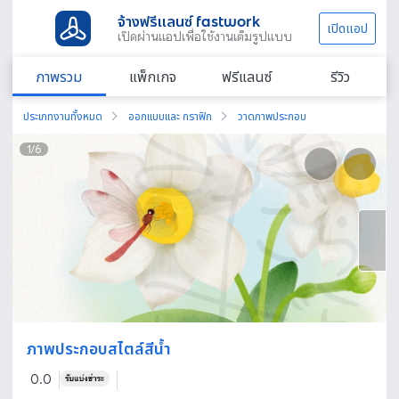
จ้างฟรีแลนซ์ fastwork
เปิดแอป
เปิดผ่านแอปเพื่อใช้งานเต็มรูปแบบ
ภาพรวม
แพ็กเกจ
ฟรีแลนซ์
รีวิว
ประเภทงานทั้งหมด
ออกแบบและ กราฟิก
วาดภาพประกอบ
1
/
6
ภาพประกอบสไตล์สีน้ำ
0.0