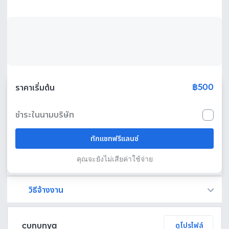
฿500
ราคาเริ่มต้น
ชำระในนามบริษัท
ทักแชทฟรีแลนซ์
คุณจะยังไม่เสียค่าใช้จ่าย
วิธีจ้างงาน
Fastwork เป็นตัวกลางถือเงินของคุณ เพื่อความปลอดภัย และฟรีแลนซ์จะได้รับเงิน หลังจากผู้ว่าจ้างจะกดอนุมัติงานแล้วเท่านั้น!
ทักแชทเพื่อคุยรายละเอียดและบรีฟงานกับฟรีแลนซ์ได้ทันทีโดยไม่มีค่าใช้จ่าย
ตกลงจ้างงาน โดยขอใบเสนอราคากับฟรีแลนซ์ ตรวจสอบรายละเอียดและชำระเงินได้ทันที
เมื่อฟรีแลนซ์ทำงานตามข้อตกลงและส่งงานขั้น สุดท้ายแล้ว ผู้จ้างสามารถตรวจสอบ ขอแก้ไขหรืออนุมัติได้ตามข้อตกลง
cununya
ดูโปรไฟล์