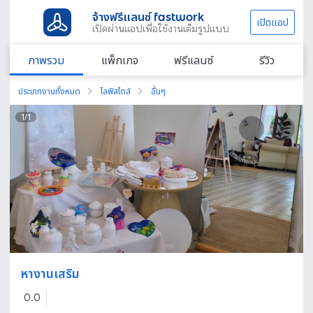
จ้างฟรีแลนซ์ fastwork
เปิดแอป
เปิดผ่านแอปเพื่อใช้งานเต็มรูปแบบ
ภาพรวม
แพ็กเกจ
ฟรีแลนซ์
รีวิว
ประเภทงานทั้งหมด
ไลฟ์สไตล์
อื่นๆ
1
/
1
หางานเสริม
0.0