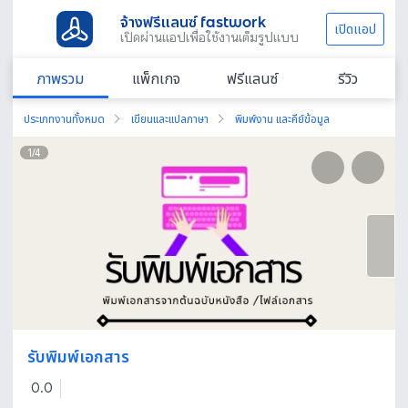
จ้างฟรีแลนซ์ fastwork
เปิดแอป
เปิดผ่านแอปเพื่อใช้งานเต็มรูปแบบ
ภาพรวม
แพ็กเกจ
ฟรีแลนซ์
รีวิว
ประเภทงานทั้งหมด
เขียนและแปลภาษา
พิมพ์งาน และคีย์ข้อมูล
1
/
4
รับพิมพ์เอกสาร
0.0