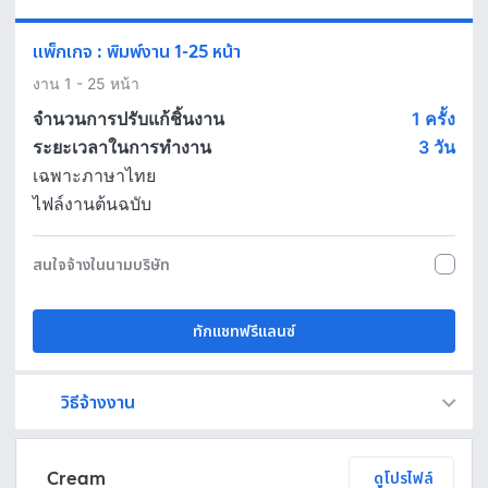
แพ็กเกจ
:
พิมพ์งาน 1-25 หน้า
งาน 1 - 25 หน้า
จำนวนการปรับแก้ชิ้นงาน
1 ครั้ง
ระยะเวลาในการทำงาน
3
วัน
เฉพาะภาษาไทย
ไฟล์งานต้นฉบับ
สนใจจ้างในนามบริษัท
ทักแชทฟรีแลนซ์
วิธีจ้างงาน
Fastwork เป็นตัวกลางถือเงินของคุณ เพื่อความปลอดภัย และฟรีแลนซ์จะได้รับเงิน หลังจากผู้ว่าจ้างจะกดอนุมัติงานแล้วเท่านั้น!
ทักแชทเพื่อคุยรายละเอียดและบรีฟงานกับฟรีแลนซ์ได้ทันทีโดยไม่มีค่าใช้จ่าย
ตกลงจ้างงาน โดยขอใบเสนอราคากับฟรีแลนซ์ ตรวจสอบรายละเอียดและชำระเงินได้ทันที
เมื่อฟรีแลนซ์ทำงานตามข้อตกลงและส่งงานขั้น สุดท้ายแล้ว ผู้จ้างสามารถตรวจสอบ ขอแก้ไขหรืออนุมัติได้ตามข้อตกลง
Cream
ดูโปรไฟล์