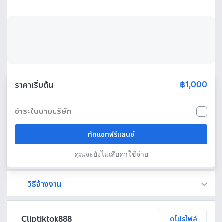
฿1,000
ราคาเริ่มต้น
ชำระในนามบริษัท
ทักแชทฟรีแลนซ์
คุณจะยังไม่เสียค่าใช้จ่าย
วิธีจ้างงาน
Fastwork เป็นตัวกลางถือเงินของคุณ เพื่อความปลอดภัย และฟรีแลนซ์จะได้รับเงิน หลังจากผู้ว่าจ้างจะกดอนุมัติงานแล้วเท่านั้น!
ทักแชทเพื่อคุยรายละเอียดและบรีฟงานกับฟรีแลนซ์ได้ทันทีโดยไม่มีค่าใช้จ่าย
ตกลงจ้างงาน โดยขอใบเสนอราคากับฟรีแลนซ์ ตรวจสอบรายละเอียดและชำระเงินได้ทันที
เมื่อฟรีแลนซ์ทำงานตามข้อตกลงและส่งงานขั้น สุดท้ายแล้ว ผู้จ้างสามารถตรวจสอบ ขอแก้ไขหรืออนุมัติได้ตามข้อตกลง
Cliptiktok888
ดูโปรไฟล์