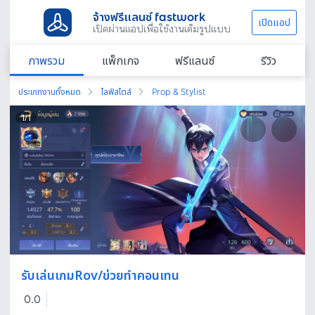
จ้างฟรีแลนซ์ fastwork
เปิดแอป
เปิดผ่านแอปเพื่อใช้งานเต็มรูปแบบ
ภาพรวม
แพ็กเกจ
ฟรีแลนซ์
รีวิว
ประเภทงานทั้งหมด
ไลฟ์สไตล์
Prop & Stylist
1
/
1
รับเล่นเกมRov/ข่วยทำคอนเทน
0.0