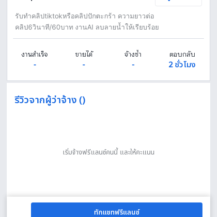
รับทำคลิปtiktokหรือคลิปปักตะกร้า ความยาวต่อ
คลิป6วินาที/60บาท งานAI ลบลายน้ำให้เรียบร้อย
งานสำเร็จ
ขายได้
จ้างซ้ำ
ตอบกลับ
-
-
-
2 ชั่วโมง
รีวิวจากผู้ว่าจ้าง ()
เริ่มจ้างฟรีแลนซ์คนนี้ และให้คะแนน
ทักแชทฟรีแลนซ์